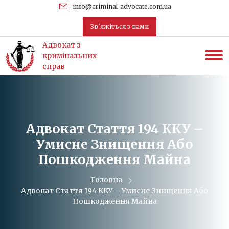
uk
info@criminal-advocate.com.ua
Зв'яжіться з нами
Адвокат з
кримінальних
справ
Адвокат Стаття 194 ККУ –
Умисне Знищення Або
Пошкодження Майна
Головна
Адвокат Стаття 194 ККУ – Умисне Знищення Або
Пошкодження Майна