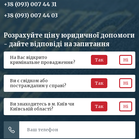
+38 (093) 007 44 31
+38 (093) 007 44 03
Розрахуйте ціну юридичної допомоги
- дайте відповіді на запитання
На Вас відкрито
Так
Ні
кримінальне провадження?
Ви є свідком або
Так
Ні
постраждалим у справі?
Ви знаходитесь в м. Київ чи
Так
Ні
Київській області?