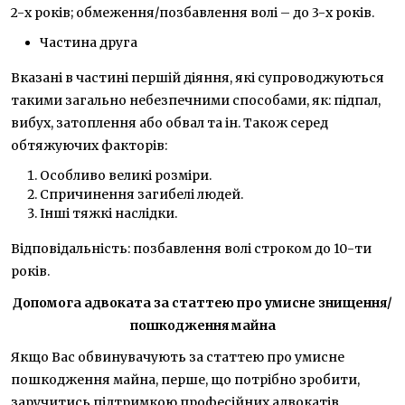
2-х років; обмеження/позбавлення волі – до 3-х років.
Частина друга
Вказані в частині першій діяння, які супроводжуються
такими загально небезпечними способами, як: підпал,
вибух, затоплення або обвал та ін. Також серед
обтяжуючих факторів:
Особливо великі розміри.
Спричинення загибелі людей.
Інші тяжкі наслідки.
Відповідальність: позбавлення волі строком до 10-ти
років.
Допомога адвоката за статтею про умисне знищення/
пошкодження майна
Якщо Вас обвинувачують за статтею про умисне
пошкодження майна, перше, що потрібно зробити,
заручитись підтримкою професійних адвокатів.