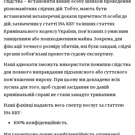
слідства – встановити винну особу шляхом проведення
різноманітних слідчих дій. Тобто, мають бути
встановлені незаперечні докази причетності особи до
дій, зазначених у статті 194 ККУ та інших статтях
Кримінального кодексу України, пов’язаних з умисним
знищенням або пошкодженням майна. Зокрема, для
фіксації точного розміру збитків, які були завдані, слідчі
органи зобов’язані провести судову експертизу.
Наші адвокати зможуть використати помилки слідства
для повного виправдання підзахисного або суттєвого
пом’якшення вироку. При цьому ми докладемо всіх
зусиль для того, щоб судові засідання по даній
кримінальній справі не стали занадто тривалими.
Наші фахівці надають весь спектр послуг за статтею
194 ККУ:
100% конфіденційність.
Ми гарантуємо повну конфіденційність отриманої