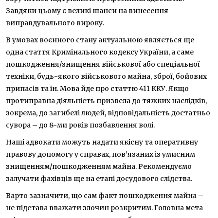
Завдяки цьому є великі шанси на винесення
виправдувального вироку.
В умовах воєнного стану актуальною являється ще
одна стаття Кримінального кодексу України, а саме
пошкодження/знищення військової або спеціальної
техніки, будь-якого військового майна, зброї, бойових
припасів та ін. Мова йде про статтю 411 ККУ. Якщо
протиправна діяльність призвела до тяжких наслідків,
зокрема, до загибелі людей, відповідальність достатньо
сувора – до 8-ми років позбавлення волі.
Наші адвокати можуть надати якісну та оперативну
правову допомогу у справах, пов’язаних із умисним
знищенням/пошкодженням майна. Рекомендуємо
залучати фахівців ще на етапі досудового слідства.
Варто зазначити, що сам факт пошкодження майна –
не підстава вважати злочин розкритим. Головна мета