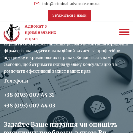
uk
info@criminal-advocate.com.ua
Зв'яжіться з нами
Зв'яжіться з нами, отримайте
Адвокат з
консультацію
кримінальних
справ
Вирішіть свої правові питання разом з нами! Наша юридична
фірма готова надати вам надійний захист та професійну
підтримку в кримінальних справах. Зв'яжіться з нами
сьогодні, щоб отримати індивідуальну консультацію та
розпочати ефективний захист ваших прав
Телефони
+38 (093) 007 44 31
+38 (093) 007 44 03
Задайте Ваше питання чи опишіть
юридичну проблему, з якою Ви