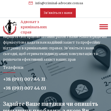
uk
info@criminal-advocate.com.ua
Зв'яжіться з нами
Зв'яжіться з нами, отримайте
Адвокат з
консультацію
кримінальних
справ
Вирішіть свої правові питання разом з нами! Наша юридична
фірма готова надати вам надійний захист та професійну
підтримку в кримінальних справах. Зв'яжіться з нами
сьогодні, щоб отримати індивідуальну консультацію та
розпочати ефективний захист ваших прав
Телефони
+38 (093) 007 44 31
+38 (093) 007 44 03
Задайте Ваше питання чи опишіть
юридичну проблему, з якою Ви