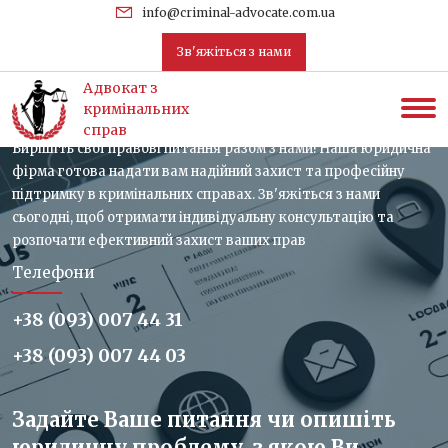
uk
info@criminal-advocate.com.ua
Зв'яжіться з нами
Зв'яжіться з нами, отримайте
Адвокат з
консультацію
кримінальних
справ
Вирішіть свої правові питання разом з нами! Наша юридична
фірма готова надати вам надійний захист та професійну
підтримку в кримінальних справах. Зв'яжіться з нами
сьогодні, щоб отримати індивідуальну консультацію та
розпочати ефективний захист ваших прав
Телефони
+38 (093) 007 44 31
+38 (093) 007 44 03
Задайте Ваше питання чи опишіть
юридичну проблему, з якою Ви