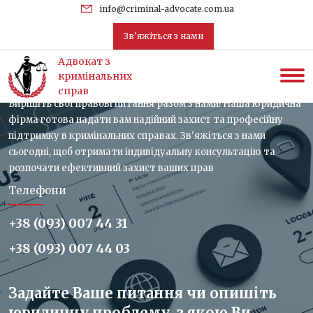
uk
info@criminal-advocate.com.ua
Зв'яжіться з нами
Зв'яжіться з нами, отримайте
Адвокат з
консультацію
кримінальних
справ
Вирішіть свої правові питання разом з нами! Наша юридична
фірма готова надати вам надійний захист та професійну
підтримку в кримінальних справах. Зв'яжіться з нами
сьогодні, щоб отримати індивідуальну консультацію та
розпочати ефективний захист ваших прав
Телефони
+38 (093) 007 44 31
+38 (093) 007 44 03
Задайте Ваше питання чи опишіть
юридичну проблему, з якою Ви