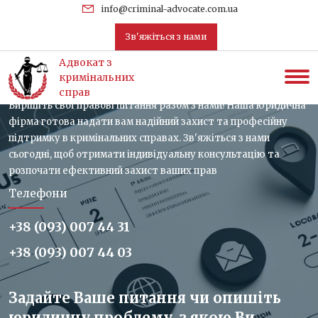
uk
info@criminal-advocate.com.ua
Зв'яжіться з нами
Зв'яжіться з нами, отримайте
Адвокат з
консультацію
кримінальних
справ
Вирішіть свої правові питання разом з нами! Наша юридична
фірма готова надати вам надійний захист та професійну
підтримку в кримінальних справах. Зв'яжіться з нами
сьогодні, щоб отримати індивідуальну консультацію та
розпочати ефективний захист ваших прав
Телефони
+38 (093) 007 44 31
+38 (093) 007 44 03
Задайте Ваше питання чи опишіть
юридичну проблему, з якою Ви