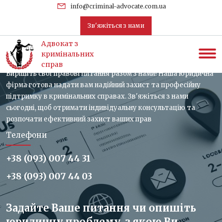
uk
info@criminal-advocate.com.ua
Зв'яжіться з нами
Зв'яжіться з нами, отримайте
Адвокат з
консультацію
кримінальних
справ
Вирішіть свої правові питання разом з нами! Наша юридична
фірма готова надати вам надійний захист та професійну
підтримку в кримінальних справах. Зв'яжіться з нами
сьогодні, щоб отримати індивідуальну консультацію та
розпочати ефективний захист ваших прав
Телефони
+38 (093) 007 44 31
+38 (093) 007 44 03
Задайте Ваше питання чи опишіть
юридичну проблему, з якою Ви