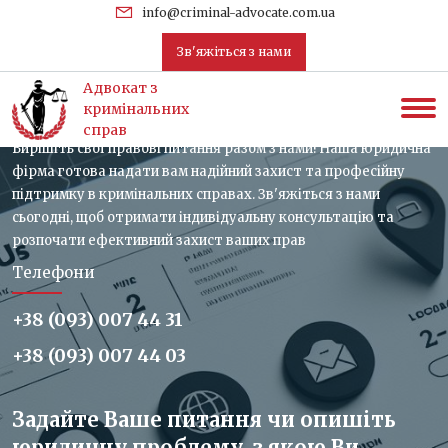
uk
info@criminal-advocate.com.ua
Зв'яжіться з нами
Зв'яжіться з нами, отримайте
Адвокат з
консультацію
кримінальних
справ
Вирішіть свої правові питання разом з нами! Наша юридична
фірма готова надати вам надійний захист та професійну
підтримку в кримінальних справах. Зв'яжіться з нами
сьогодні, щоб отримати індивідуальну консультацію та
розпочати ефективний захист ваших прав
Телефони
+38 (093) 007 44 31
+38 (093) 007 44 03
Задайте Ваше питання чи опишіть
юридичну проблему, з якою Ви