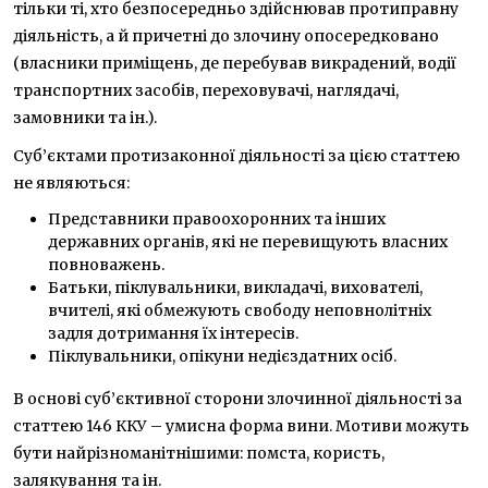
тільки ті, хто безпосередньо здійснював протиправну
діяльність, а й причетні до злочину опосередковано
(власники приміщень, де перебував викрадений, водії
транспортних засобів, переховувачі, наглядачі,
замовники та ін.).
Суб’єктами протизаконної діяльності за цією статтею
не являються:
Представники правоохоронних та інших
державних органів, які не перевищують власних
повноважень.
Батьки, піклувальники, викладачі, вихователі,
вчителі, які обмежують свободу неповнолітніх
задля дотримання їх інтересів.
Піклувальники, опікуни недієздатних осіб.
В основі суб’єктивної сторони злочинної діяльності за
статтею 146 ККУ – умисна форма вини. Мотиви можуть
бути найрізноманітнішими: помста, користь,
залякування та ін.