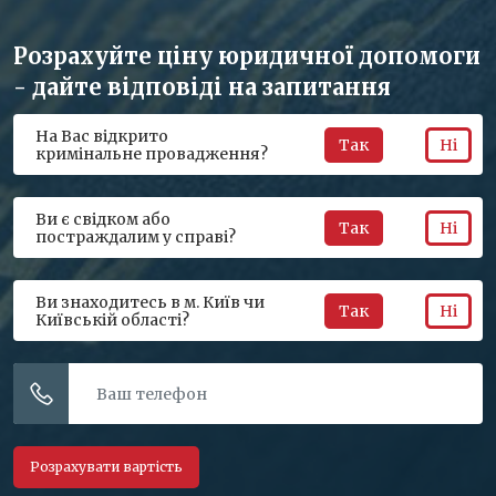
Розрахуйте ціну юридичної допомоги
- дайте відповіді на запитання
На Вас відкрито
Так
Ні
кримінальне провадження?
Ви є свідком або
Так
Ні
постраждалим у справі?
Ви знаходитесь в м. Київ чи
Так
Ні
Київській області?