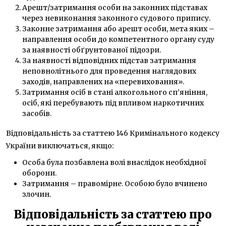
Арешт/затримання особи на законних підставах
через невиконання законного судового припису.
Законне затримання або арешт особи, мета яких –
направлення особи до компетентного органу суду
за наявності обґрунтованої підозри.
За наявності відповідних підстав затримання
неповнолітнього для проведення наглядових
заходів, направлених на «перевиховання».
Затримання осіб в стані алкогольного сп’яніння,
осіб, які перебувають під впливом наркотичних
засобів.
Відповідальність за статтею 146 Кримінального кодексу
України виключаться, якщо:
Особа була позбавлена волі внаслідок необхідної
оборони.
Затримання – правомірне. Особою було вчинено
злочин.
Відповідальність за статтею про