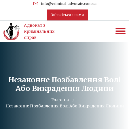
uk
info@criminal-advocate.com.ua
Зв'яжіться з нами
Адвокат з
кримінальних
справ
Незаконне Позбавлення Волі
Або Викрадення Людини
Головна
Незаконне Позбавлення Волі Або Викрадення Людини