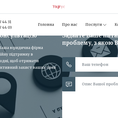
Укр
Рус
7 44 31
Головна
Про нас
Послуги
К
7 44 03
консультацію
Задайте Ваше пит
проблему, з якою В
! Наша юридична фірма
ійну підтримку в
годні, щоб отримати
ективний захист ваших прав