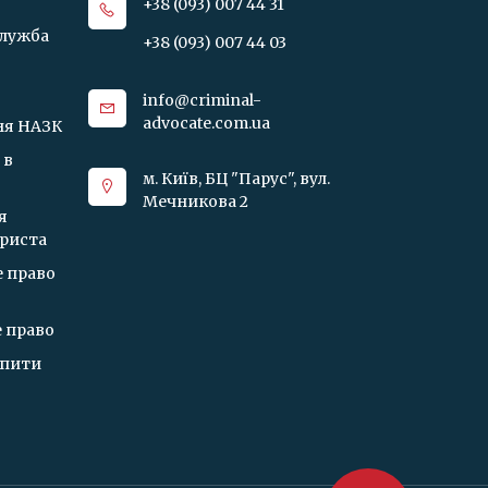
+38 (093) 007 44 31
служба
+38 (093) 007 44 03
info@criminal-
advocate.com.ua
ня НАЗК
 в
м. Київ, БЦ "Парус", вул.
Мечникова 2
я
юриста
 право
 право
опити