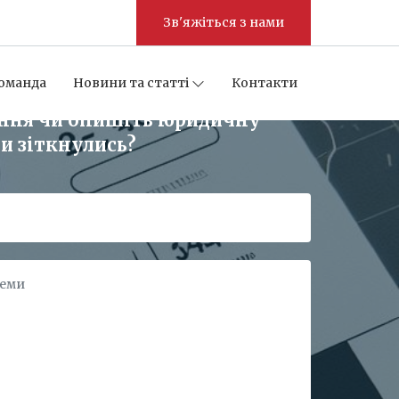
Зв'яжіться з нами
оманда
Новини та статті
Контакти
ання чи опишіть юридичну
и зіткнулись?