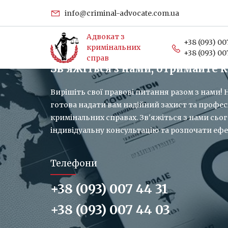
uk
info@criminal-advocate.com.ua
Адвокат з
+38 (093) 00
кримінальних
+38 (093) 00
справ
Зв'яжіться з нами, отримайте 
Вирішіть свої правові питання разом з нами
готова надати вам надійний захист та профес
кримінальних справах. Зв'яжіться з нами сьо
індивідуальну консультацію та розпочати еф
Телефони
+38 (093) 007 44 31
+38 (093) 007 44 03