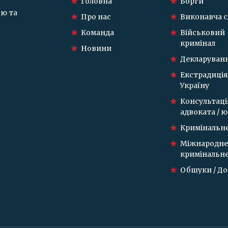
Головна
Борги
ою та
Про нас
Виконавча 
Команда
Військовий
кримінал
Новини
Декларуван
Екстрадиція
Україну
Консультаці
адвоката / 
Кримінальне
Міжнародне
кримінальне
Обшуки / Д