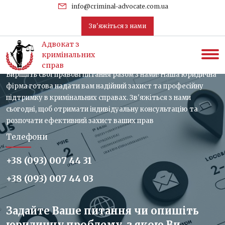
uk
info@criminal-advocate.com.ua
Зв'яжіться з нами
Зв'яжіться з нами, отримайте
Адвокат з
консультацію
кримінальних
справ
Вирішіть свої правові питання разом з нами! Наша юридична
фірма готова надати вам надійний захист та професійну
підтримку в кримінальних справах. Зв'яжіться з нами
сьогодні, щоб отримати індивідуальну консультацію та
розпочати ефективний захист ваших прав
Телефони
+38 (093) 007 44 31
+38 (093) 007 44 03
Задайте Ваше питання чи опишіть
юридичну проблему, з якою Ви