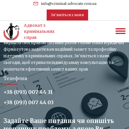
uk
info@criminal-advocate.com.ua
Зв'яжіться з нами
Зв'яжіться з нами, отримайте
Адвокат з
консультацію
кримінальних
справ
Вирішіть свої правові питання разом з нами! Наша юридична
фірма готова надати вам надійний захист та професійну
підтримку в кримінальних справах. Зв'яжіться з нами
сьогодні, щоб отримати індивідуальну консультацію та
розпочати ефективний захист ваших прав
Телефони
+38 (093) 007 44 31
+38 (093) 007 44 03
Задайте Ваше питання чи опишіть
юридичну проблему, з якою Ви